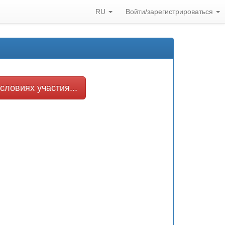
RU
Войти/зарегистрироваться
словиях участия...